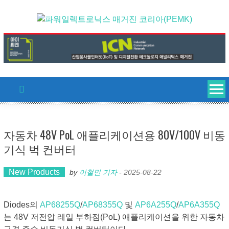
Skip
to
content
자동차 48V PoL 애플리케이션용 80V/100V 비동
기식 벅 컨버터
New Products
by
이철민 기자
-
2025-08-22
Diodes의
AP68255Q
/
AP68355Q
및
AP6A255Q
/
AP6A355Q
는 48V 저전압 레일 부하점(PoL) 애플리케이션을 위한 자동차