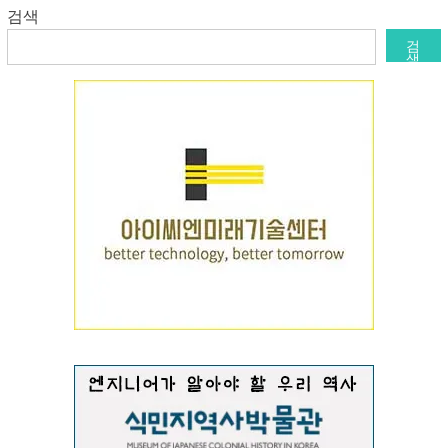
검색
검
색