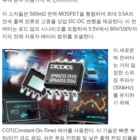
규격 준수 비동기식 벅 컨버터이다.
이 소자들은 500mΩ 전력 MOSFET을 통합하여 최대 3.5A의
연속 출력 전류로 고효율 강압 DC-DC 변환을 제공한다. 이 컨
버터는 로드 덤프 시나리오를 포함하여 5.5V에서 80V/100V까
지의 전체 자동차 배터리 범위를 포괄한다.
이 새로운
벅 컨버터
는 거의 일
정한 스위
칭 주파수
(300kHz)
를 유지하
기 위해
COT(Constant On-Time) 제어를 사용한다. 이 기술은 빠른 부
하/라인 과도 응답, 쉬운 루프 안정화 및 낮은 출력 전압 리플을