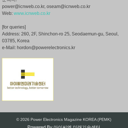
power@icnweb.co.kr, oseam@icnweb.co.kr
Web:
www.icnweb.co.kr
[for queries]
Address: 260, 2F, Shinchon-ro 25, Seodaemun-gu, Seoul,
03785, Korea
e-Mail: hordon@powerelectronics.kr
© 2026 Power Electronics Magazine KOREA (PEMK)
Powered By
아이씨엔 미래기술센터