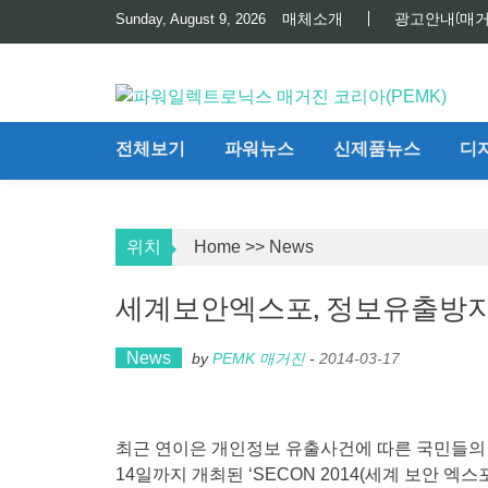
Skip
매체소개
광고안내(매거
Sunday, August 9, 2026
to
content
전체보기
파워뉴스
신제품뉴스
디
위치
Home
>>
News
세계보안엑스포, 정보유출방지
News
by
PEMK 매거진
-
2014-03-17
최근 연이은 개인정보 유출사건에 따른 국민들의 
14일까지 개최된 ‘SECON 2014(세계 보안 엑스