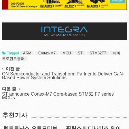
Tagged
ARM
Cortex-M7
MCU
ST
STM32F7
마이
크로컨트롤러
Post
이전 글
ON Semiconductor and Transphorm Partner to Deliver GaN-
navigation
Based Power System Solutions
다음 글
ST announce Cortex-M7 Core-based STM32 F7 series
MCUs
추천기사
텍트로닉스, 오토모티브
필립스 메디사이즈, 웨어