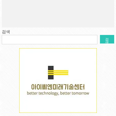
검색
검
색