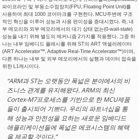
파이프라인 및 부동소수점장치(FPU, Floating Point Unit)를
사용하여 최대 1000 코어마크를 구현한다. MCU주변에 구조
적인 혁신을 이루어 성능과 사용 편이성을 증대시켰다. 즉, 내
부 메모리와 외부 메모리에서의 대기 상태 없는(0-wait-state)
성능을 내기 위해 별도의 메커니즘 2가지를 적용했다. 그중 하
나는 내부 임베디드 플래시를 위해 ST의 ART 액셀러레이터
(ART Accelerator™, Adaptive Real-Time Accelerator™)이며,
다른 하나는 내부 및 외부 메모리에서의 실행과 데이터 접속을
위한 L1캐시이다.
“ARM과 ST는 오랫동안 폭넓은 분야에서의 비
즈니스 관계를 유지해왔다. ARM의 최신
Cortex-M7프로세스를 기반으로 한 MCU제품
들이 출시되어 기쁘다. 우리의 파트너십을 통
해 성능과 안전성을 요하는 새로운 임베디드
애플리케이션들에 폭넓은 에코시스템의 혜택
을 제공할 것이다.”