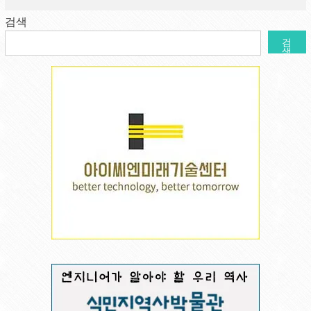
검색
검
색