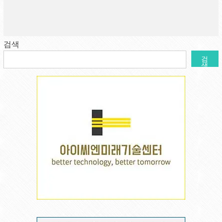
검색
검
색