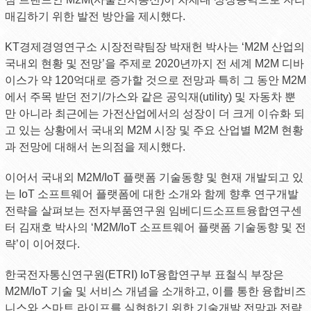
매김하기 위한 발전 방안을 제시했다.
KT경제경영연구소 시장전략팀장 박재헌 박사는 ‘M2M 산업의
국내외 현황 및 전망’을 주제로 2020년까지 전 세계 M2M 디바
이스가 약 120억대로 증가할 것으로 전망과 특히 그 동안 M2M
에서 주목 받던 전기/가스와 같은 공익재(utility) 및 자동차 뿐
만 아니라 최근에는 가전산업에서의 성장이 더 크게 이슈화 되
고 있는 상황에서 국내외 M2M 시장 및 주요 산업별 M2M 현황
과 전망에 대해서 논의점을 제시했다.
이어서 국내외 M2M/IoT 플랫폼 기술동향 및 현재 개발되고 있
는 IoT 소프트웨어 플랫폼에 대한 소개와 함께 향후 연구개발
전략을 살펴보는 전자부품연구원 임베디드소프트융합연구센
터 김재호 박사의 ‘M2M/IoT 소프트웨어 플랫폼 기술동향 및 전
략’이 이어졌다.
한국전자통신연구원(ETRI) IoT융합연구부 표철식 부장은
M2M/IoT 기술 및 서비스 개념을 소개하고, 이를 통한 융합비즈
니스와 스마트 라이프를 실현하기 위한 기술개발 전망과 전략