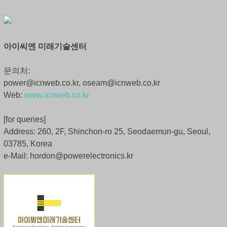
아이씨엔 미래기술센터
문의처:
power@icnweb.co.kr, oseam@icnweb.co.kr
Web:
www.icnweb.co.kr
[for queries]
Address: 260, 2F, Shinchon-ro 25, Seodaemun-gu, Seoul,
03785, Korea
e-Mail: hordon@powerelectronics.kr