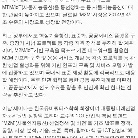
MTM/IoT(사물지능통신)을 통선정하는 등 사물지능통신에 대
한 관심이 높아지고 있으며, 글로벌 ‘M2M’ 시장은 2014년 45
조 수준의 시장으로 성장할 전망이다.
최근 정부에서도 핵심기술창신, 표준화, 공공서비스 플랫폼 구
축, 중장기 시범 프로젝트 등 각종 지원 정책을 추진해 할 계획
이며, M2M/IoT기반 구축을 목표로 기존 네트워크를 활용한
M2M 인프라 구축 및 응용 서비스 개발 등 각종 프로젝트 등 관
련 산업 활성화를 위해 기반 인프라 구축 및 서비스 모델 개발
에 집중하고 있으며 국내외 표준 제정 활동에 적극적으로 대응
할 예정이다. 추후 민관 협력을 통한 공동 추진체계를 마련하
고 공공분야에서 선도 수요를 창출 후 민간에 확산 한다는 전
략을 추진하고 있다.
이날 세미나는 한국유비쿼터스학회 회장이며 대통령미래산업
자문위원인 정창덕 고려대 교수의 ‘ICT산업의 핵심 트랜드
‘M2M’(사물인지통신) 산업정책 및 비전’을 기조 발표로 정책,
동향, 시장, 분석, 기술, 표준, 특허, 침해대책 등 ICT산업의 핵
심 트랜드인 M2M(사물인지통신)이 차세대 성장동력으로 자리