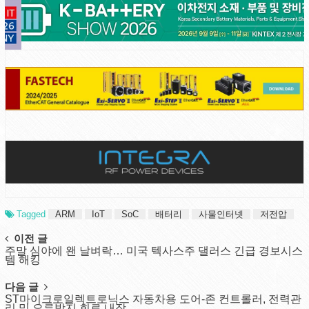
Tagged
ARM
IoT
SoC
배터리
사물인터넷
저전압
Post
이전 글
주말 심야에 왠 날벼락… 미국 텍사스주 댈러스 긴급 경보시스
navigation
템 해킹
다음 글
ST마이크로일렉트로닉스 자동차용 도어-존 컨트롤러, 전력관
리 및 오류방지 회로 내장