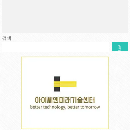
검색
검
색