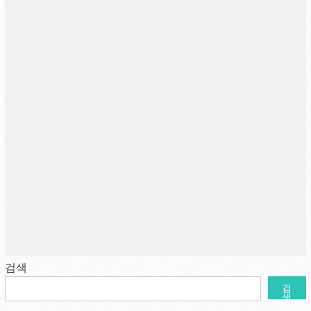
검색
검
색