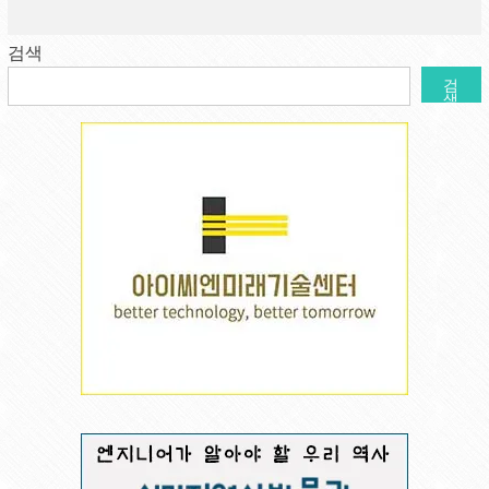
검색
검
색