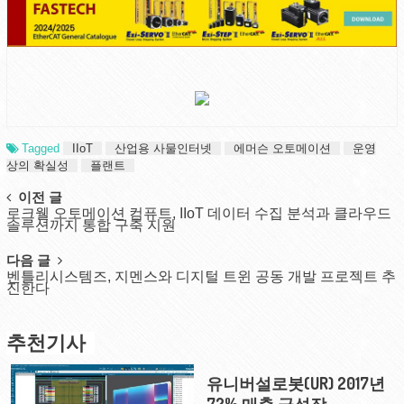
Tagged
IIoT
산업용 사물인터넷
에머슨 오토메이션
운영
상의 확실성
플랜트
Post
이전 글
로크웰 오토메이션 컴퓨트, IIoT 데이터 수집 분석과 클라우드
navigation
솔루션까지 통합 구축 지원
다음 글
벤틀리시스템즈, 지멘스와 디지털 트윈 공동 개발 프로젝트 추
진한다
추천기사
유니버설로봇(UR) 2017년