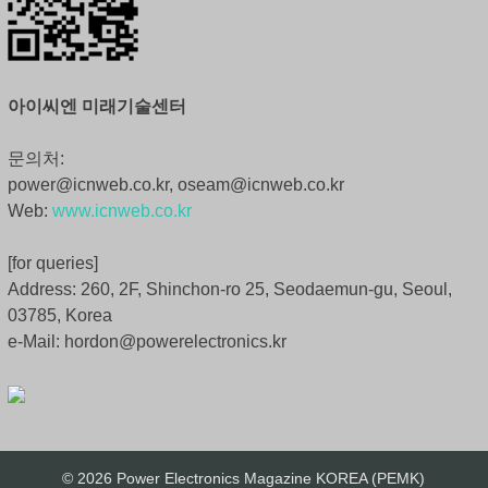
아이씨엔 미래기술센터
문의처:
power@icnweb.co.kr, oseam@icnweb.co.kr
Web:
www.icnweb.co.kr
[for queries]
Address: 260, 2F, Shinchon-ro 25, Seodaemun-gu, Seoul,
03785, Korea
e-Mail: hordon@powerelectronics.kr
© 2026 Power Electronics Magazine KOREA (PEMK)