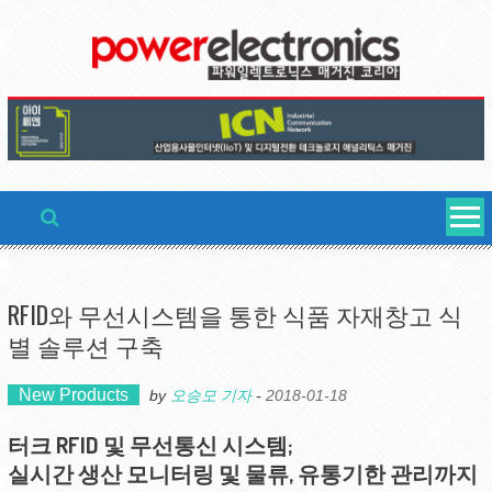
Skip
to
content
RFID와 무선시스템을 통한 식품 자재창고 식
별 솔루션 구축
New Products
by
오승모 기자
-
2018-01-18
터크 RFID 및 무선통신 시스템;
실시간 생산 모니터링 및 물류, 유통기한 관리까지