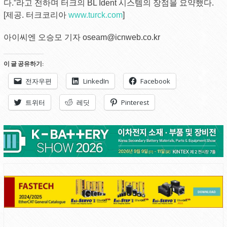
다.”라고 전하며 터크의 BL Ident 시스템의 장점을 요약했다.
[제공. 터크코리아
www.turck.com
]
아이씨엔 오승모 기자 oseam@icnweb.co.kr
이 글 공유하기:
전자우편
LinkedIn
Facebook
트위터
레딧
Pinterest