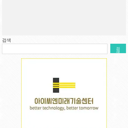
검색
검
색