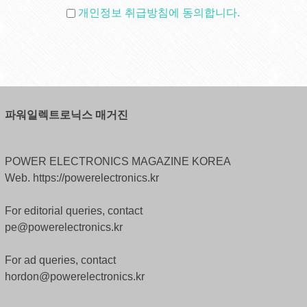
개인정보 취급방침에 동의합니다.
파워일렉트로닉스 매거진
POWER ELECTRONICS MAGAZINE KOREA
Web. https://powerelectronics.kr
For editorial queries, contact
pe@powerelectronics.kr
For ad queries, contact
hordon@powerelectronics.kr