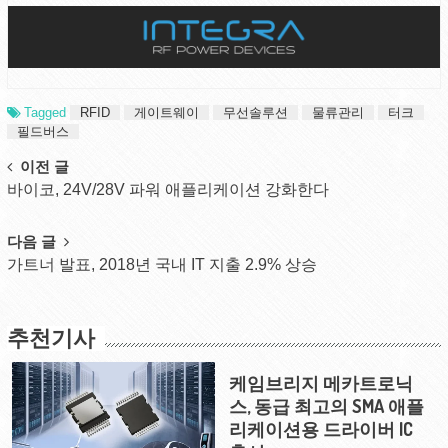
Tagged
RFID
게이트웨이
무선솔루션
물류관리
터크
필드버스
Post
이전 글
바이코, 24V/28V 파워 애플리케이션 강화한다
navigation
다음 글
가트너 발표, 2018년 국내 IT 지출 2.9% 상승
추천기사
케임브리지 메카트로닉
스, 동급 최고의 SMA 애플
리케이션용 드라이버 IC