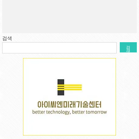
검색
검
색