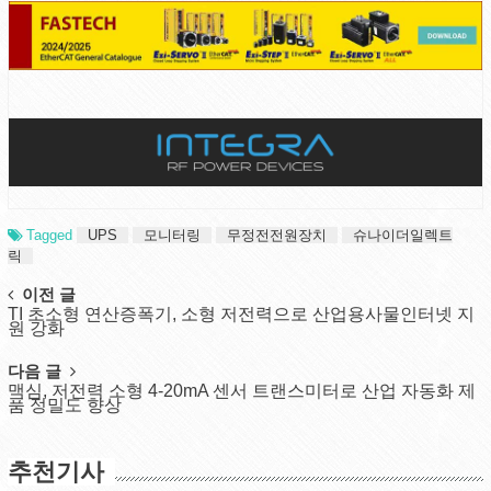
Tagged
UPS
모니터링
무정전전원장치
슈나이더일렉트
릭
Post
이전 글
TI 초소형 연산증폭기, 소형 저전력으로 산업용사물인터넷 지
navigation
원 강화
다음 글
맥심, 저전력 소형 4-20mA 센서 트랜스미터로 산업 자동화 제
품 정밀도 향상
추천기사