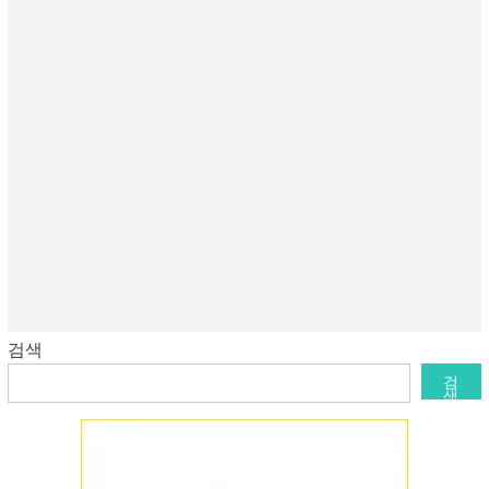
검색
검
색