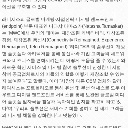
이션을 구축할 수 있다.
래디시스의 글로벌 마케팅·사업전략·디지털 엔드포인트
(endpoint) 부문 대표인 나타샤 타마스카(Natasha Tamaskar)
는 “MWC에서 우리의 테마는 ‘재창조된 커넥티비티, 재창조된
경험, 재창조된 통신사(Connectivity Reimagined, Experience
Reimagined, Telco Reimagined)’”라며 “우리의 솔루션이 개방
형 플랫폼과 아키텍처를 통해 통신사와 기업 고객들의 네트워
크와 비즈니스를 변화시키는 데 어떻게 도움을 줄 수 있는지와
새로운 혁신 서비스 및 디지털 참여 솔루션이 진정한 디지털
참여 공급업체로서의 이들의 역할을 어떻게 재창조할 수 있는
지 보여준다”고 말했다. 이어 “시장의 다른 OEM 업체와 달리,
래디시스는 포트폴리오를 통해 유선 및 무선 액세스를 모두 아
우르고 디지털 엔드포인트 서비스를 통해 보완된 글로벌 미디
어 플랫폼 발자국을 활용해 독자적인 입지를 확고히 하고 있
다”며 “우리의 솔루션은 서비스 기회를 넓히고 전 세계 고객들
의 디지털 체험을 강화한다”고 덧붙였다.
MWC에서 래디시스 전문가들을 만나고 오픈 랜, 브로드밴드