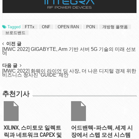
Tagged
FTTx
ONF
OPEN RAN
PON
개방형 플랫폼
브로드밴드
Post
이전 글
[MWC 2022] GIGABYTE, Arm 기반 서버 5G 기술의 미래 선보
navigation
여
다음 글
[MWC 2022] 화웨이 라이언 딩 사장, 더 나은 디지털 경제 위한
비즈니스 청사진 ‘GUIDE’ 제안
추천기사
XILINX, 스미토모 일렉트
어드밴텍-파스텍, 세계 시
릭과 네트워크 CAPEX 및
장에서 스텝 모션 시스템