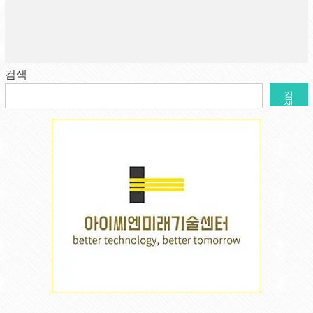
검색
검
색