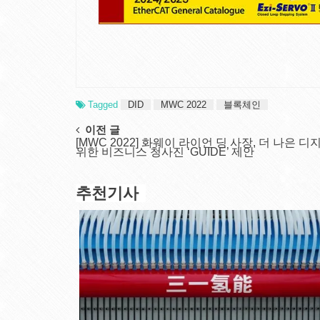
Tagged
DID
MWC 2022
블록체인
Post
이전 글
[MWC 2022] 화웨이 라이언 딩 사장, 더 나은 디
navigation
위한 비즈니스 청사진 ‘GUIDE’ 제안
추천기사