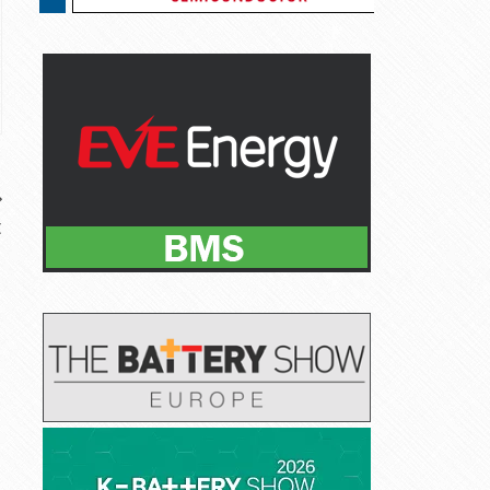
트
출
시