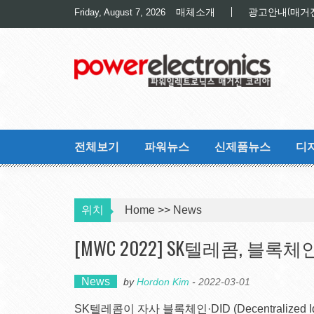
Skip
매체소개
광고안내(매거
Friday, August 7, 2026
to
content
전체보기
파워뉴스
신제품뉴스
디
위치
Home
>>
News
[MWC 2022] SK텔레콤, 블록체
News
by
Hordon Kim
-
2022-03-01
SK텔레콤이 자사 블록체인·DID (Decentralized