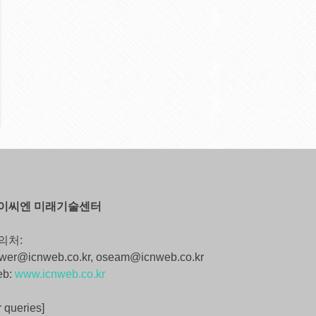
이씨엔 미래기술센터
의처:
wer@icnweb.co.kr, oseam@icnweb.co.kr
eb:
www.icnweb.co.kr
r queries]