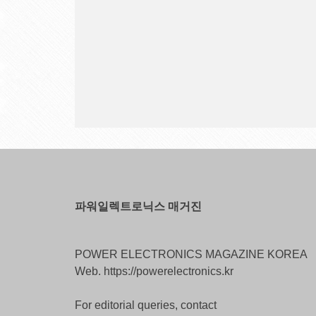
파워일렉트로닉스 매거진
POWER ELECTRONICS MAGAZINE KOREA
Web. https://powerelectronics.kr
For editorial queries, contact