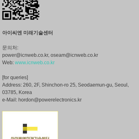
아이씨엔 미래기술센터
문의처:
power@icnweb.co.kr, oseam@icnweb.co.kr
Web:
www.icnweb.co.kr
[for queries]
Address: 260, 2F, Shinchon-ro 25, Seodaemun-gu, Seoul,
03785, Korea
e-Mail: hordon@powerelectronics.kr