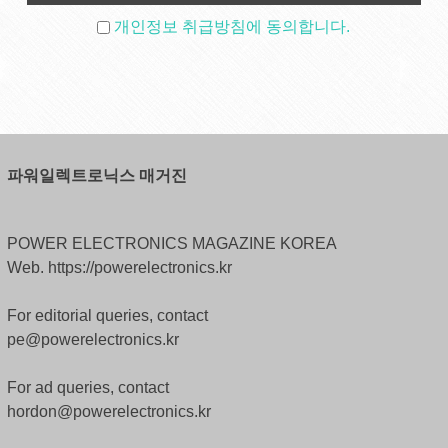
개인정보 취급방침에 동의합니다.
파워일렉트로닉스 매거진
POWER ELECTRONICS MAGAZINE KOREA
Web. https://powerelectronics.kr
For editorial queries, contact
pe@powerelectronics.kr
For ad queries, contact
hordon@powerelectronics.kr