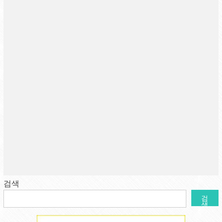
검색
검
색