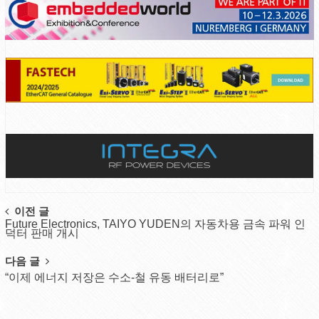
Post
이전 글
Future Electronics, TAIYO YUDEN의 자동차용 금속 파워 인
navigation
덕터 판매 개시
다음 글
“이제 에너지 저장은 수소-철 유동 배터리로”