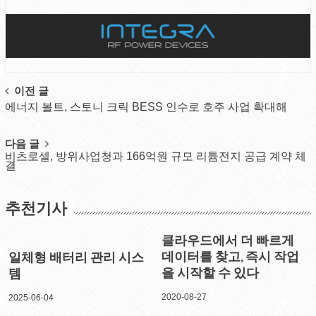
Post
이전 글
에너지 볼트, 스토니 크릭 BESS 인수로 호주 사업 확대해
navigation
다음 글
비츠로셀, 방위사업청과 166억원 규모 리튬전지 공급 계약 체
결
추천기사
클라우드에서 더 빠르게
데이터를 찾고, 즉시 작업
일체형 배터리 관리 시스
을 시작할 수 있다
템
2020-08-27
2025-06-04