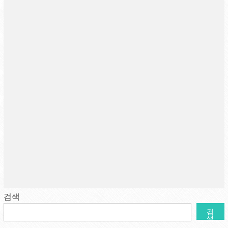
검색
검
색