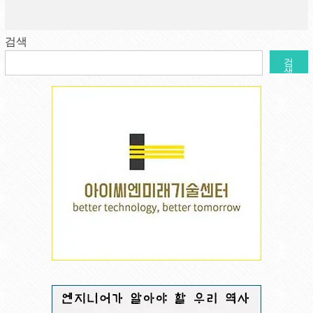
검색
검
색