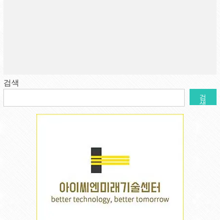
검색
검
색