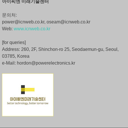
아이씨엔 미래기술센터
문의처:
power@icnweb.co.kr, oseam@icnweb.co.kr
Web:
www.icnweb.co.kr
[for queries]
Address: 260, 2F, Shinchon-ro 25, Seodaemun-gu, Seoul,
03785, Korea
e-Mail: hordon@powerelectronics.kr