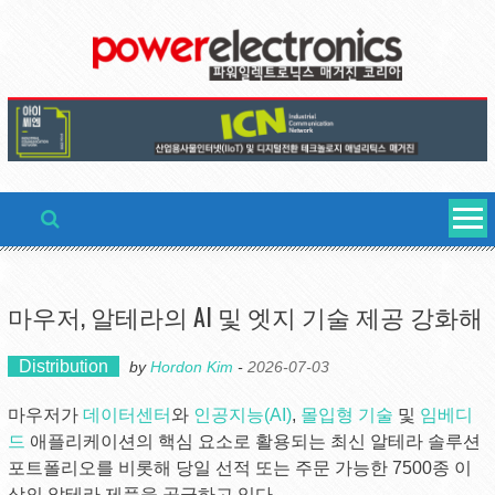
Skip
to
content
마우저, 알테라의 AI 및 엣지 기술 제공 강화해
Distribution
by
Hordon Kim
-
2026-07-03
마우저가
데이터센터
와
인공지능(AI)
,
몰입형 기술
및
임베디
드
애플리케이션의 핵심 요소로 활용되는 최신 알테라 솔루션
포트폴리오를 비롯해 당일 선적 또는 주문 가능한 7500종 이
상의 알테라 제품을 공급하고 있다.