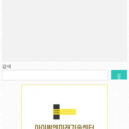
검색
검
색