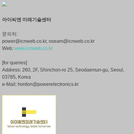
아이씨엔 미래기술센터
문의처:
power@icnweb.co.kr, oseam@icnweb.co.kr
Web:
www.icnweb.co.kr
[for queries]
Address: 260, 2F, Shinchon-ro 25, Seodaemun-gu, Seoul,
03785, Korea
e-Mail: hordon@powerelectronics.kr