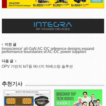
Post
이전 글
Innoscience’ all-GaN AC-DC reference designs expand
navigation
performance boundaries of AC-DC power supplies
다음 글
OPV 기반의 IoT용 에너지 하베스팅 솔루션
추천기사