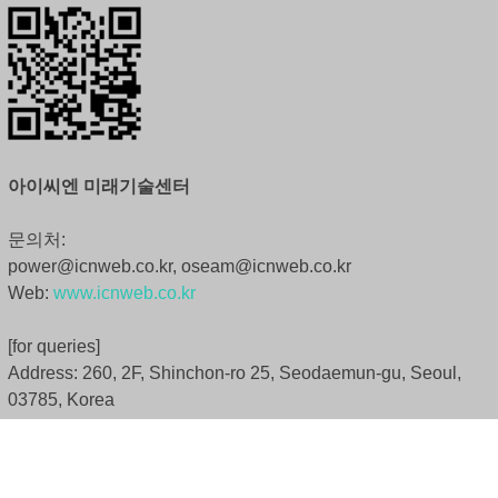
아이씨엔 미래기술센터
문의처:
power@icnweb.co.kr, oseam@icnweb.co.kr
Web:
www.icnweb.co.kr
[for queries]
Address: 260, 2F, Shinchon-ro 25, Seodaemun-gu, Seoul,
03785, Korea
e-Mail: hordon@powerelectronics.kr