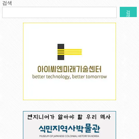
검색
검
색