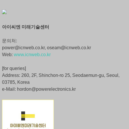
아이씨엔 미래기술센터
문의처:
power@icnweb.co.kr, oseam@icnweb.co.kr
Web:
www.icnweb.co.kr
[for queries]
Address: 260, 2F, Shinchon-ro 25, Seodaemun-gu, Seoul,
03785, Korea
e-Mail: hordon@powerelectronics.kr