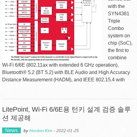
with the
SYN4381
Triple
Combo
system on
chip (SoC),
the first to
combine
Wi-Fi 6/6E (802.11ax with extended 6 GHz operation),
Bluetooth® 5.2 (BT 5.2) with BLE Audio and High Accuracy
Distance Measurement (HADM), and IEEE 802.15.4 with
LitePoint, Wi-Fi 6/6E용 턴키 설계 검증 솔루
션 제공해
News
by
Hordon Kim
-
2022-01-25