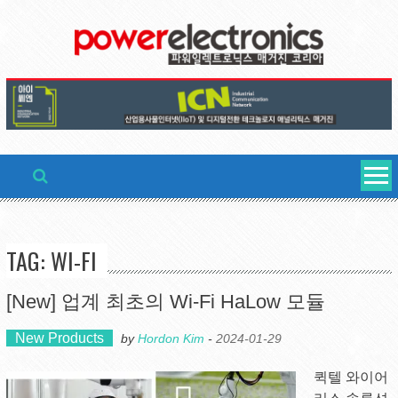
Skip
to
content
TAG: WI-FI
[New] 업계 최초의 Wi-Fi HaLow 모듈
New Products
by
Hordon Kim
-
2024-01-29
퀵텔 와이어