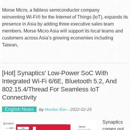
Morse Micro, a fabless semiconductor company
reinventing Wi-Fi® for the Internet of Things (IoT), expands its
presence in Asia by adding three executive sales team
members. Morse Micro Asia will support its local teams and
customers across Asia’s growing economies including
Taiwan,
[Hot] Synaptics' Low-Power SoC With
Integrated Wi-Fi 6/6E, Bluetooth 5.2, And
802.15.4/Thread For Seamless IoT
Connectivity
English News
by
Hordon Kim
-
2022-02-25
Synaptics
comes out