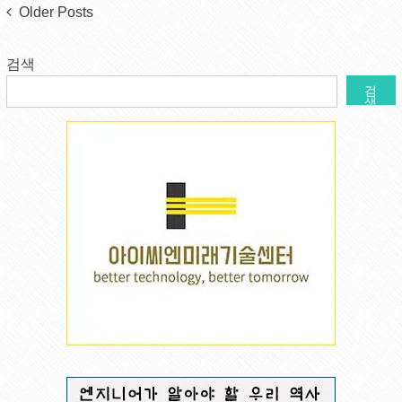
Posts
Older Posts
navigation
검색
검
색