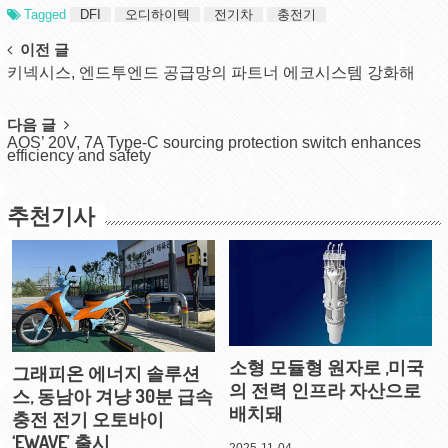
Tagged
DFI
오디하이텍
전기차
충전기
Post
이전 글
키넥시스, 엔드투엔드 공급망의 파트너 에코시스템 강화해
navigation
다음 글
AOS’ 20V, 7A Type-C sourcing protection switch enhances
efficiency and safety
추천기사
소형 모듈형 원자로 ,미국
그래피온 에너지 솔루션
의 전력 인프라 자산으로
스, 동남아 겨냥 30분 급속
배치돼
충전 전기 오토바이
‘EWAVE’ 출시
2025-11-04