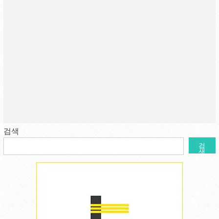
검색
검
색