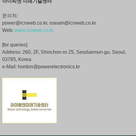
아이씨엔 미래기술센터
문의처:
power@icnweb.co.kr, oseam@icnweb.co.kr
Web:
www.icnweb.co.kr
[for queries]
Address: 260, 2F, Shinchon-ro 25, Seodaemun-gu, Seoul,
03785, Korea
e-Mail: hordon@powerelectronics.kr