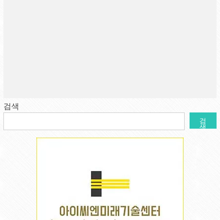
검색
검
색