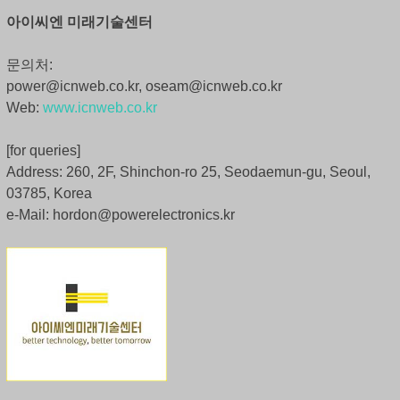
아이씨엔 미래기술센터
문의처:
power@icnweb.co.kr, oseam@icnweb.co.kr
Web:
www.icnweb.co.kr
[for queries]
Address: 260, 2F, Shinchon-ro 25, Seodaemun-gu, Seoul,
03785, Korea
e-Mail: hordon@powerelectronics.kr