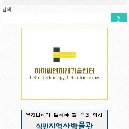
검색
검
색