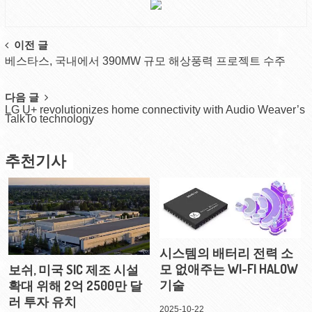
Post
이전 글
베스타스, 국내에서 390MW 규모 해상풍력 프로젝트 수주
navigation
다음 글
LG U+ revolutionizes home connectivity with Audio Weaver’s
TalkTo technology
추천기사
시스템의 배터리 전력 소
모 없애주는 WI-FI HALOW
보쉬, 미국 SIC 제조 시설
기술
확대 위해 2억 2500만 달
러 투자 유치
2025-10-22