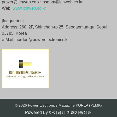
power@icnweb.co.kr, oseam@icnweb.co.kr
Web:
www.icnweb.co.kr
[for queries]
Address: 260, 2F, Shinchon-ro 25, Seodaemun-gu, Seoul,
03785, Korea
e-Mail: hordon@powerelectronics.kr
© 2026 Power Electronics Magazine KOREA (PEMK)
Powered By
아이씨엔 미래기술센터