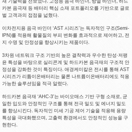
재 기술력을 선보였다. 고성능 음극 바인더, 방열 바인더, 하드
카본 음극재 등 배터리 핵심 소재 포트폴리오를 기반으로 글로
벌 고객과의 접점을 넓혔다.
이차전지용 음극 바인더 ‘AST 시리즈’는 독자적인 구조(Semi-
IPN)를 적용해 활물질의 부피 변화를 효과적으로 제어하고, 전
지 수명 및 안정성을 향상시키는 제품이다.
3차원 네트워크 구조 기반의 높은 결착력과 우수한 탄성·저팽
윤 특성을 바탕으로 실리콘계 및 하드카본 음극재의 구조적 안
정성을 강화한 것이 특징이다. 애경케미칼은 전시를 통해 AST
시리즈가 리튬이온배터리는 물론 나트륨이온배터리에도 적용
가능한 솔루션임을 적극 알렸다.
하드카본 음극재 ‘AHC-3’는 바이오매스 기반 구형 소재로, 균
일한 입도와 안정적인 구조를 통해 전극 밀도 및 에너지 밀도
를 향상시킨다. 독자적인 미세 기공 제어 기술을 적용해 용량
특성을 극대화했으며, 고출력 환경에서도 안정적인 성능을 구
현한다.