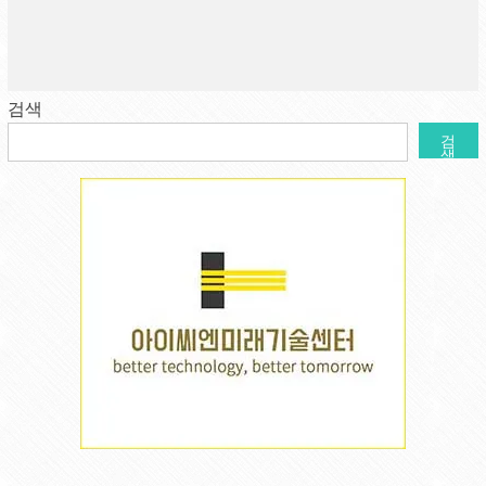
검색
검
색