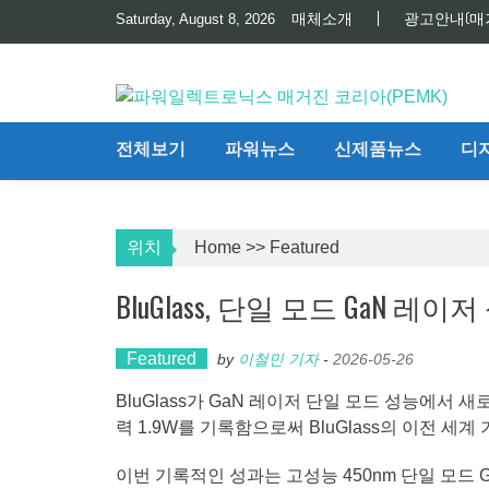
Skip
매체소개
광고안내(매
Saturday, August 8, 2026
to
content
전체보기
파워뉴스
신제품뉴스
디
위치
Home
>>
Featured
BluGlass, 단일 모드 GaN 
Featured
by
이철민 기자
-
2026-05-26
BluGlass가 GaN 레이저 단일 모드 성능에서
력 1.9W를 기록함으로써 BluGlass의 이전 세계
이번 기록적인 성과는 고성능 450nm 단일 모드