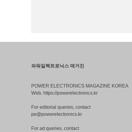
파워일렉트로닉스 매거진
POWER ELECTRONICS MAGAZINE KOREA
Web. https://powerelectronics.kr
For editorial queries, contact
pe@powerelectronics.kr
For ad queries, contact