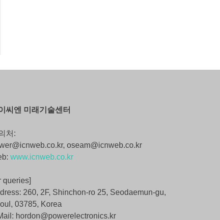
이씨엔 미래기술센터
의처:
wer@icnweb.co.kr, oseam@icnweb.co.kr
eb:
www.icnweb.co.kr
r queries]
dress: 260, 2F, Shinchon-ro 25, Seodaemun-gu,
oul, 03785, Korea
Mail: hordon@powerelectronics.kr