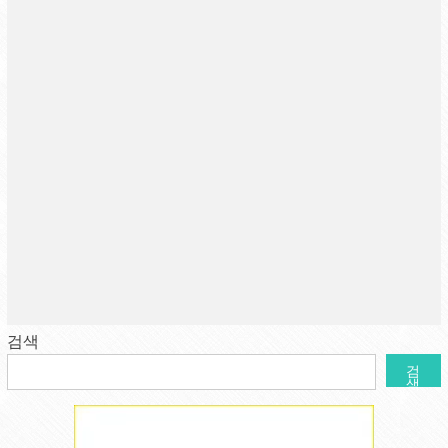
검색
검
색