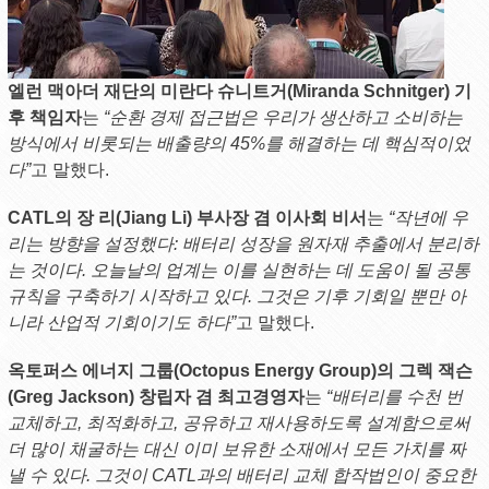
엘런 맥아더 재단의 미란다 슈니트거(Miranda Schnitger) 기
후 책임자
는
“순환 경제 접근법은 우리가 생산하고 소비하는
방식에서 비롯되는 배출량의 45%를 해결하는 데 핵심적이었
다”
고 말했다.
CATL의 장 리(Jiang Li) 부사장 겸 이사회 비서
는
“작년에 우
리는 방향을 설정했다: 배터리 성장을 원자재 추출에서 분리하
는 것이다. 오늘날의 업계는 이를 실현하는 데 도움이 될 공통
규칙을 구축하기 시작하고 있다. 그것은 기후 기회일 뿐만 아
니라 산업적 기회이기도 하다”
고 말했다.
옥토퍼스 에너지 그룹(Octopus Energy Group)의 그렉 잭슨
(Greg Jackson) 창립자 겸 최고경영자
는
“배터리를 수천 번
교체하고, 최적화하고, 공유하고 재사용하도록 설계함으로써
더 많이 채굴하는 대신 이미 보유한 소재에서 모든 가치를 짜
낼 수 있다. 그것이 CATL과의 배터리 교체 합작법인이 중요한