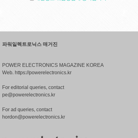
파워일렉트로닉스 매거진
POWER ELECTRONICS MAGAZINE KOREA
Web. https://powerelectronics.kr
For editorial queries, contact
pe@powerelectronics.kr
For ad queries, contact
hordon@powerelectronics.kr