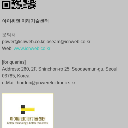
아이씨엔 미래기술센터
문의처:
power@icnweb.co.kr, oseam@icnweb.co.kr
Web:
www.icnweb.co.kr
[for queries]
Address: 260, 2F, Shinchon-ro 25, Seodaemun-gu, Seoul,
03785, Korea
e-Mail: hordon@powerelectronics.kr