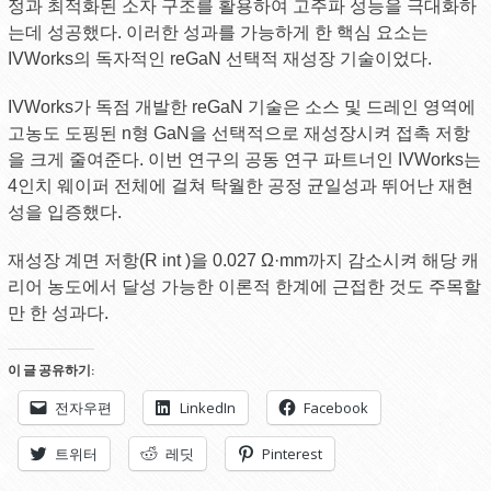
정과 최적화된 소자 구조를 활용하여 고주파 성능을 극대화하
는데 성공했다. 이러한 성과를 가능하게 한 핵심 요소는
IVWorks의 독자적인 reGaN 선택적 재성장 기술이었다.
IVWorks가 독점 개발한 reGaN 기술은 소스 및 드레인 영역에
고농도 도핑된 n형 GaN을 선택적으로 재성장시켜 접촉 저항
을 크게 줄여준다. 이번 연구의 공동 연구 파트너인 IVWorks는
4인치 웨이퍼 전체에 걸쳐 탁월한 공정 균일성과 뛰어난 재현
성을 입증했다.
재성장 계면 저항(R int )을 0.027 Ω·mm까지 감소시켜 해당 캐
리어 농도에서 달성 가능한 이론적 한계에 근접한 것도 주목할
만 한 성과다.
이 글 공유하기:
전자우편
LinkedIn
Facebook
트위터
레딧
Pinterest