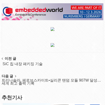
Post
이전 글
SiC 칩 내장 패키징 기술
navigation
다음 글
트리나솔라, 페로브스카이트•실리콘 탠덤 모듈 907W 달성…
세계 최고 출력 기록
추천기사