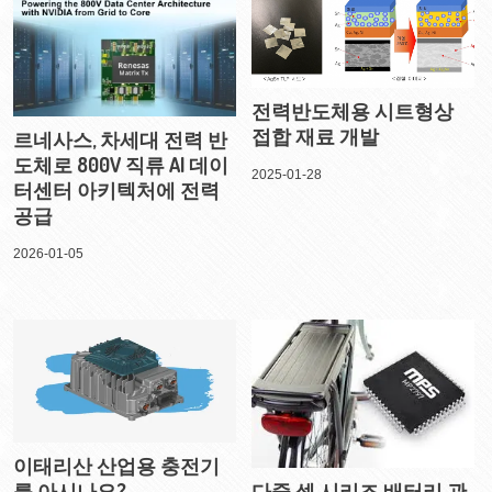
전력반도체용 시트형상
접합 재료 개발
르네사스, 차세대 전력 반
도체로 800V 직류 AI 데이
2025-01-28
터센터 아키텍처에 전력
공급
2026-01-05
이태리산 산업용 충전기
를 아시나요?
다중 셀 시리즈 배터리 관