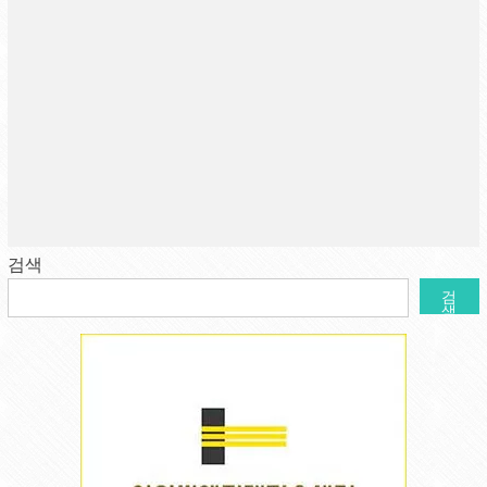
검색
검
색