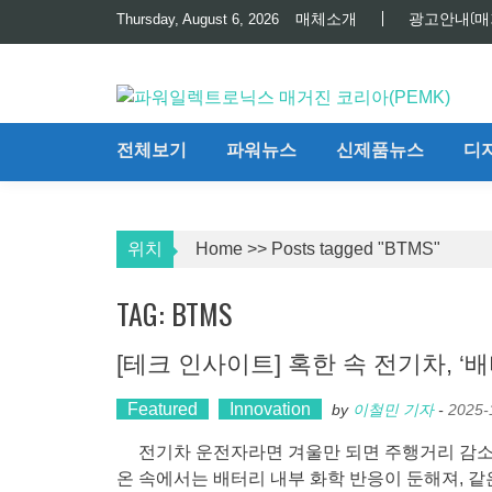
Skip
매체소개
광고안내(매
Thursday, August 6, 2026
to
content
전체보기
파워뉴스
신제품뉴스
디
위치
Home
>>
Posts tagged "BTMS"
TAG: BTMS
[테크 인사이트] 혹한 속 전기차, ‘
Featured
Innovation
by
이철민 기자
-
2025-
전기차 운전자라면 겨울만 되면 주행거리 감소와
온 속에서는 배터리 내부 화학 반응이 둔해져, 