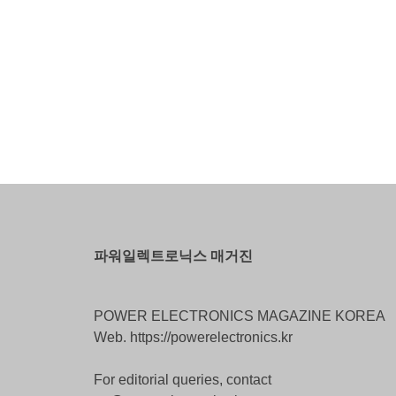
파워일렉트로닉스 매거진
POWER ELECTRONICS MAGAZINE KOREA
Web. https://powerelectronics.kr
For editorial queries, contact