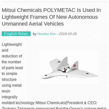
Mitsui Chemicals POLYMETAC Is Used In
Lightweight Frames Of New Autonomous
Unmanned Aerial Vehicles
English News
by
Hordon Kim
-
2018-10-25
Lightweight
and
reduction of
the number
of parts lead
to simple
structure
using metal
resin
integrally
molded technology Mitsui Chemicals(President & CEO:
Tsutomu Tannowa) announced that the Group’s unique metal