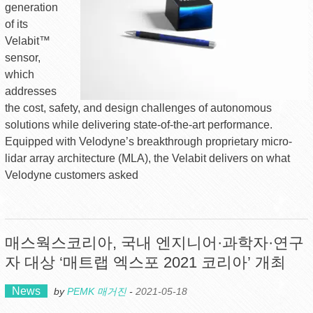
generation
of its
Velabit™
sensor,
which
addresses
the cost, safety, and design challenges of autonomous
solutions while delivering state-of-the-art performance.
Equipped with Velodyne’s breakthrough proprietary micro-
lidar array architecture (MLA), the Velabit delivers on what
Velodyne customers asked
매스웍스코리아, 국내 엔지니어·과학자·연구
자 대상 ‘매트랩 엑스포 2021 코리아’ 개최
News
by
PEMK 매거진
-
2021-05-18