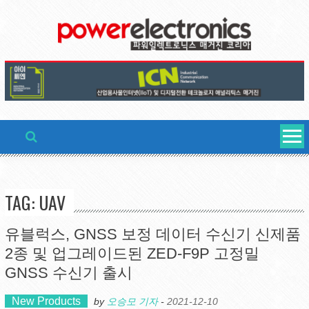
Skip
to
content
TAG: UAV
유블럭스, GNSS 보정 데이터 수신기 신제품
2종 및 업그레이드된 ZED-F9P 고정밀
GNSS 수신기 출시
New Products
by
오승모 기자
-
2021-12-10