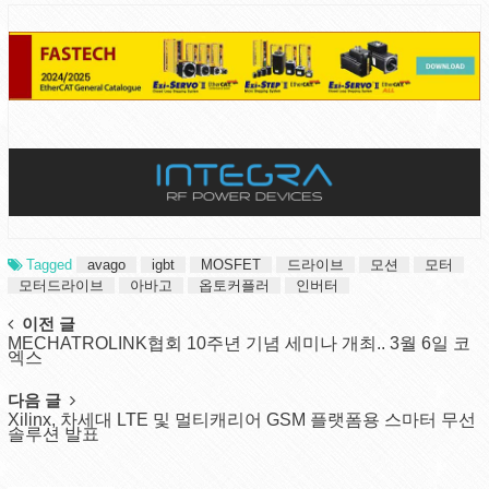
Tagged
avago
igbt
MOSFET
드라이브
모션
모터
모터드라이브
아바고
옵토커플러
인버터
Post
이전 글
MECHATROLINK협회 10주년 기념 세미나 개최.. 3월 6일 코
navigation
엑스
다음 글
Xilinx, 차세대 LTE 및 멀티캐리어 GSM 플랫폼용 스마터 무선
솔루션 발표