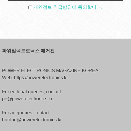
개인정보 취급방침에 동의합니다.
파워일렉트로닉스 매거진
POWER ELECTRONICS MAGAZINE KOREA
Web. https://powerelectronics.kr
For editorial queries, contact
pe@powerelectronics.kr
For ad queries, contact
hordon@powerelectronics.kr