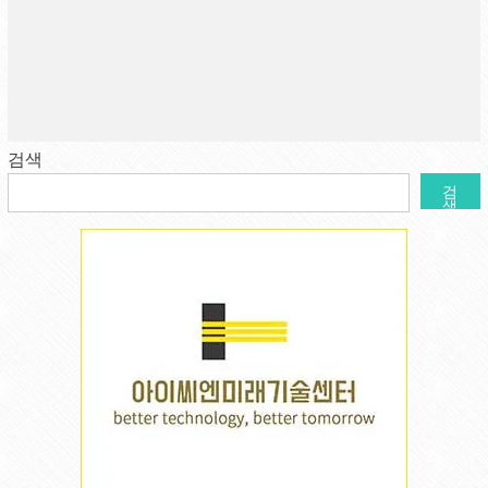
검색
검
색