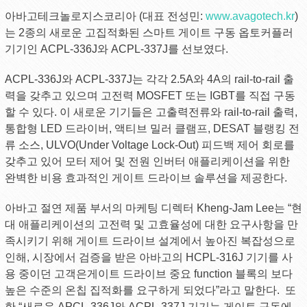
아바고테크놀로지스코리아 (대표 전성민:
www.avagotech.kr
)
는 2종의 새로운 고집적화된 스마트 게이트 구동 옵토커플러
기기인 ACPL-336J와 ACPL-337J를 선보였다.
ACPL-336J와 ACPL-337J는 각각 2.5A와 4A의 rail-to-rail 출
력을 갖추고 있으며 고전력 MOSFET 또는 IGBT를 직접 구동
할 수 있다. 이 새로운 기기들은 고출력전류와 rail-to-rail 출력,
통합형 LED 드라이버, 액티브 밀러 클램프, DESAT 블랭킹 전
류 소스, ULVO(Under Voltage Lock-Out) 피드백 제어 회로를
갖추고 있어 모터 제어 및 전원 인버터 애플리케이션을 위한
완벽한 비용 효과적인 게이트 드라이브 솔루션을 제공한다.
아바고 절연 제품 부서의 마케팅 디렉터 Kheng-Jam Lee는 “현
대 애플리케이션의 고전력 및 고효율성에 대한 요구사항을 만
족시키기 위해 게이트 드라이브 설계에서 높아진 복잡성으로
인해, 시장에서 검증을 받은 아바고의 HCPL-316J 기기를 사
용 중이던 고객은게이트 드라이브 중요 function 블록의 보다
높은 수준의 온칩 집적화를 요구하게 되었다”라고 말한다. 또
한 “새로운 APCL-336J와 ACPL-337J 기기는 게이트 구동에