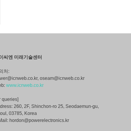
이씨엔 미래기술센터
의처:
wer@icnweb.co.kr, oseam@icnweb.co.kr
eb:
www.icnweb.co.kr
r queries]
dress: 260, 2F, Shinchon-ro 25, Seodaemun-gu,
oul, 03785, Korea
Mail: hordon@powerelectronics.kr