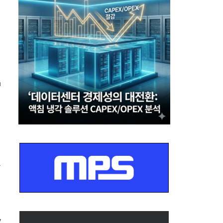
n
결
능
y