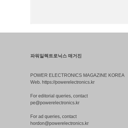
파워일렉트로닉스 매거진
POWER ELECTRONICS MAGAZINE KOREA
Web. https://powerelectronics.kr
For editorial queries, contact
pe@powerelectronics.kr
For ad queries, contact
hordon@powerelectronics.kr