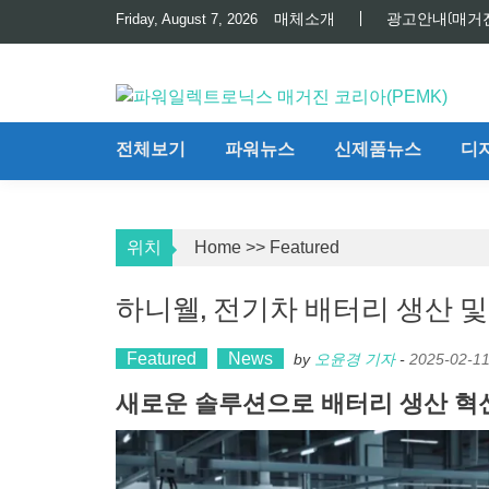
Skip
매체소개
광고안내(매거
Friday, August 7, 2026
to
content
전체보기
파워뉴스
신제품뉴스
디
위치
Home
>>
Featured
하니웰, 전기차 배터리 생산 및
Featured
News
by
오윤경 기자
-
2025-02-1
새로운 솔루션으로 배터리 생산 혁신