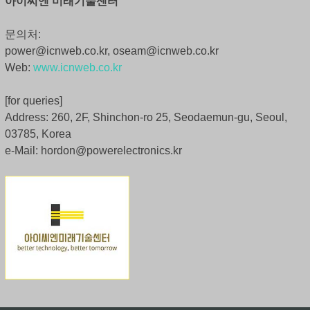
아이씨엔 미래기술센터
문의처:
power@icnweb.co.kr, oseam@icnweb.co.kr
Web:
www.icnweb.co.kr
[for queries]
Address: 260, 2F, Shinchon-ro 25, Seodaemun-gu, Seoul,
03785, Korea
e-Mail: hordon@powerelectronics.kr