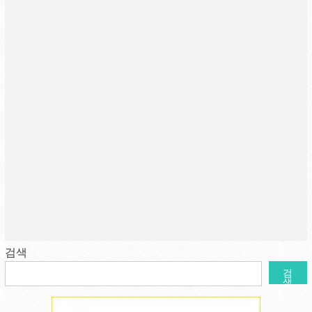
검색
검
색