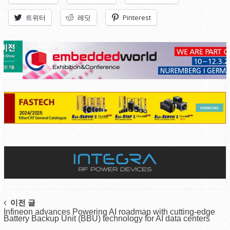
트위터
레딧
Pinterest
Post
이전 글
Infineon advances Powering AI roadmap with cutting-edge
navigation
Battery Backup Unit (BBU) technology for AI data centers