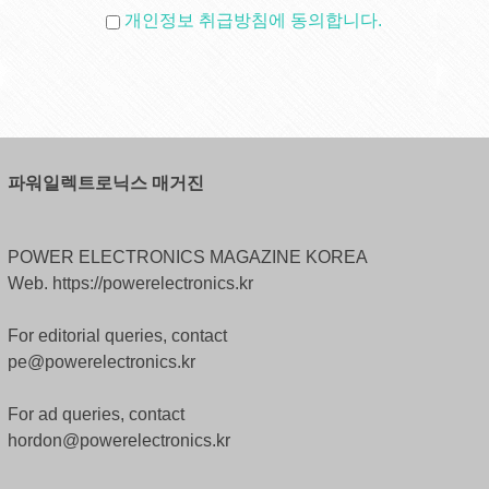
개인정보 취급방침에 동의합니다.
파워일렉트로닉스 매거진
POWER ELECTRONICS MAGAZINE KOREA
Web. https://powerelectronics.kr
For editorial queries, contact
pe@powerelectronics.kr
For ad queries, contact
hordon@powerelectronics.kr