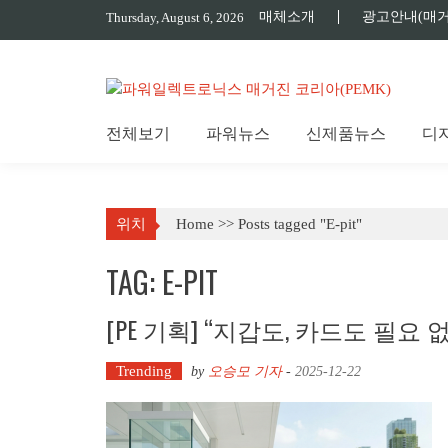
Skip
매체소개
광고안내(매거
Thursday, August 6, 2026
to
content
전체보기
파워뉴스
신제품뉴스
디
위치
Home
>>
Posts tagged "E-pit"
TAG: E-PIT
[PE 기획] “지갑도, 카드도 필요 없
Trending
by
오승모 기자
-
2025-12-22