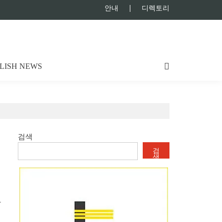
안내
디렉토리
LISH NEWS
검색
검
색
다
주