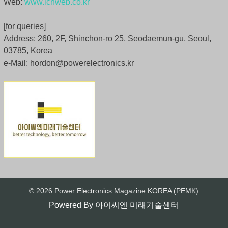
Web:
www.icnweb.co.kr
[for queries]
Address: 260, 2F, Shinchon-ro 25, Seodaemun-gu, Seoul,
03785, Korea
e-Mail: hordon@powerelectronics.kr
© 2026 Power Electronics Magazine KOREA (PEMK)
Powered By
아이씨엔 미래기술센터