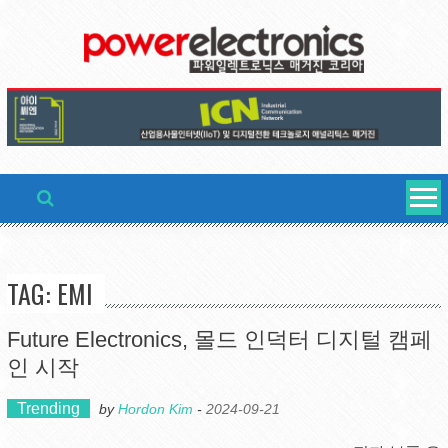
Skip
to
content
TAG: EMI
Future Electronics, 몰드 인덕터 디지털 캠페
인 시작
Trending
by
Hordon Kim
-
2024-09-21