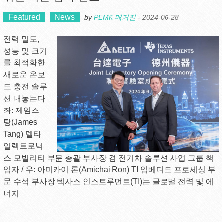
Featured
News
by
PEMK 매거진
-
2024-06-28
전력 밀도,
성능 및 크기
를 최적화한
새로운 온보
드 충전 솔루
션 내놓는다
좌: 제임스
탕(James
Tang) 델타
일렉트로닉
스 모빌리티 부문 총괄 부사장 겸 전기차 솔루션 사업 그룹 책
임자 / 우: 아미카이 론(Amichai Ron) TI 임베디드 프로세싱 부
문 수석 부사장 텍사스 인스트루먼트(TI)는 글로벌 전력 및 에
너지