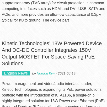
suppressor array (TVS array) for circuit protection in common
computing interfaces such as HDMI and DVI, USB, SATA and
PCIe, and more provides an ultra-low capacitance of 0.3pF,
typical for I/O to ground. The device part
Kinetic Technologies’ 13W Powered Device
And DC-DC Controller Integrates 150V
Output MOSFET For Space-Saving PoE
Solutions
English News
by
Hordon Kim
-
2021-08-19
Power management and video/audio interface leader,
Kinetic Technologies, is expanding its PoE power solutions
portfolio with the introduction of KTA1136, a single-chip,
highly integrated solution for 13W Power over Ethernet (PoE)
Powered Devices (PD) significantly improving performance,