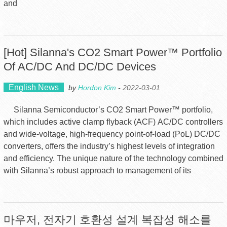
and
[Hot] Silanna's CO2 Smart Power™ Portfolio
Of AC/DC And DC/DC Devices
English News
by
Hordon Kim
-
2022-03-01
Silanna Semiconductor’s CO2 Smart Power™ portfolio,
which includes active clamp flyback (ACF) AC/DC controllers
and wide-voltage, high-frequency point-of-load (PoL) DC/DC
converters, offers the industry’s highest levels of integration
and efficiency. The unique nature of the technology combined
with Silanna’s robust approach to management of its
마우저, 전자기 호환성 설계 복잡성 해소를