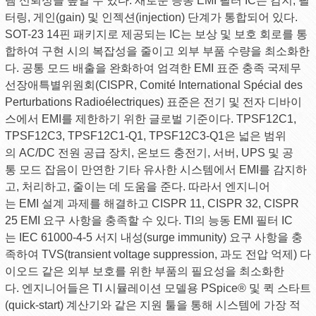
템 신뢰성을 높일 수 있다. 새로운 능동 EMI 필터 IC는 감지, 필
터링, 게인(gain) 및 인젝션(injection) 단계가 통합되어 있다.
SOT-23 14핀 패키지로 제공되는 IC는 보상 및 보호 회로를 통
합하여 구현 시의 복잡성을 줄이고 외부 부품 수량을 최소화한
다. 공통 모드 배출을 완화하여 엄격한 EMI 표준 충족 국제무
선장애특별위원회(CISPR, Comité International Spécial des
Perturbations Radioélectriques) 표준은 전기 및 전자 디바이
스에서 EMI를 제한하기 위한 글로벌 기준이다. TPSF12C1,
TPSF12C3, TPSF12C1-Q1, TPSF12C3-Q1은 넓은 범위
의 AC/DC 전원 공급 장치, 온보드 충전기, 서버, UPS 및 공
통 모드 잡음이 만연한 기타 유사한 시스템에서 EMI를 감지하
고, 처리하고, 줄이는 데 도움을 준다. 따라서 엔지니어
는 EMI 설계 과제를 해결하고 CISPR 11, CISPR 32, CISPR
25 EMI 요구 사항을 충족할 수 있다. TI의 능동 EMI 필터 IC
는 IEC 61000-4-5 서지 내성(surge immunity) 요구 사항을 충
족하여 TVS(transient voltage suppression, 과도 전압 억제) 다
이오드 같은 외부 보호를 위한 부품의 필요성을 최소화한
다. 엔지니어들은 TI 시뮬레이션 모델용 PSpice® 및 퀵 스타트
(quick-start) 계산기와 같은 지원 툴을 통해 시스템에 가장 적