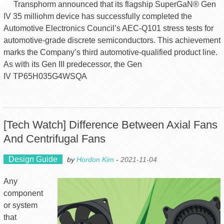
Transphorm announced that its flagship SuperGaN® Gen
IV 35 milliohm device has successfully completed the
Automotive Electronics Council’s AEC-Q101 stress tests for
automotive-grade discrete semiconductors. This achievement
marks the Company’s third automotive-qualified product line.
As with its Gen III predecessor, the Gen
IV TP65H035G4WSQA
[Tech Watch] Difference Between Axial Fans
And Centrifugal Fans
Design Guide
by
Hordon Kim
-
2021-11-04
Any
component
or system
that