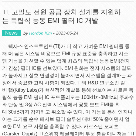
TI, 고밀도 전원 공급 장치 설계를 지원하
는 독립식 능동 EMI 필터 IC 개발
News
by
Hordon Kim
-
2023-05-24
텍사스 인스트루먼트(TI)가 더 작고 가벼운 EMI 필터를 통
해 더 낮은 시스템 비용으로 EMI 규정 표준을 충족하고 시스
템 기능을 개선할 수 있는 업계 최초의 독립식 능동 EMI(전자
기 간섭) 필터 IC를 선보였다. EMI 완화는 전자 시스템의 밀도
가 높아지고 상호 연결성이 높아지면서 시스템을 설계하는 과
정에서 중요한 고려 사항이 되었다. TI의 R&D 연구소인 킬
비 랩(Kilby Labs)가 혁신적인 개발을 통해 선보이는 새로운 독
립식 능동 EMI 필터 IC 포트폴리오는 100kHz~3MHz의 주파수
와 단상 및 3상 AC 전력 시스템에서 공통 모드 EMI를 최
대 30dB까지 감지하고 취소할 수 있다. 이 기능을 통해 엔지니
어는 크기를 순수 패시브 필터 솔루션 대비 50% 줄이면서 엄
격한 EMI 요구 사항을 충족할 수 있다. 카르스텐 오피츠
(Carsten Oppitz) TI 스위칭 레귤레이터 부문 총괄 매니저는 "TI