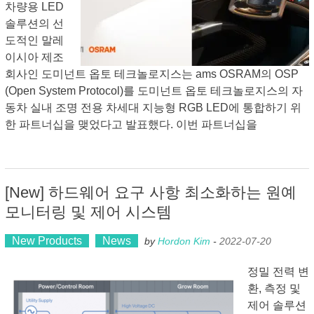
차량용 LED
솔루션의 선
도적인 말레
이시아 제조
회사인 도미넌트 옵토 테크놀로지스는 ams OSRAM의 OSP
(Open System Protocol)를 도미넌트 옵토 테크놀로지스의 자
동차 실내 조명 전용 차세대 지능형 RGB LED에 통합하기 위
한 파트너십을 맺었다고 발표했다. 이번 파트너십을
[New] 하드웨어 요구 사항 최소화하는 원예
모니터링 및 제어 시스템
New Products
News
by
Hordon Kim
-
2022-07-20
정밀 전력 변
환, 측정 및
제어 솔루션