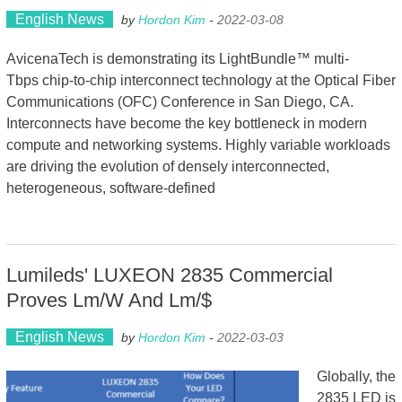
English News
by
Hordon Kim
-
2022-03-08
AvicenaTech is demonstrating its LightBundle™ multi-
Tbps chip-to-chip interconnect technology at the Optical Fiber
Communications (OFC) Conference in San Diego, CA.
Interconnects have become the key bottleneck in modern
compute and networking systems. Highly variable workloads
are driving the evolution of densely interconnected,
heterogeneous, software-defined
Lumileds' LUXEON 2835 Commercial
Proves Lm/W And Lm/$
English News
by
Hordon Kim
-
2022-03-03
Globally, the
2835 LED is