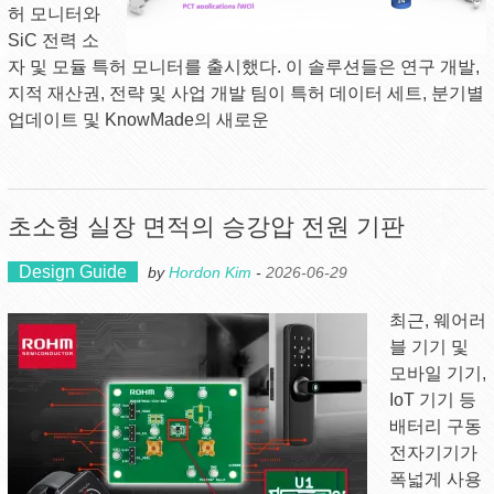
허 모니터와
SiC 전력 소
자 및 모듈 특허 모니터를 출시했다. 이 솔루션들은 연구 개발,
지적 재산권, 전략 및 사업 개발 팀이 특허 데이터 세트, 분기별
업데이트 및 KnowMade의 새로운
초소형 실장 면적의 승강압 전원 기판
Design Guide
by
Hordon Kim
-
2026-06-29
최근, 웨어러
블 기기 및
모바일 기기,
IoT 기기 등
배터리 구동
전자기기가
폭넓게 사용