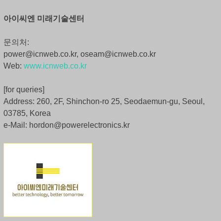
아이씨엔 미래기술센터
문의처:
power@icnweb.co.kr, oseam@icnweb.co.kr
Web:
www.icnweb.co.kr
[for queries]
Address: 260, 2F, Shinchon-ro 25, Seodaemun-gu, Seoul,
03785, Korea
e-Mail: hordon@powerelectronics.kr