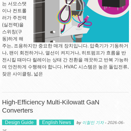
는 서모스탯
이나 컨트롤
러가 주전력
(실전력)을
스위칭(구
동)하게 해
주는, 조용하지만 중요한 매개 장치입니다. 압축기가 기동하거
나, 팬이 회전하거나, 열선이 켜지거나, 히트펌프가 흐름을 반
전시킬 때마다 릴레이는 상태 간 전환을 깨끗하고 반복 가능하
며 안전하게 수행해야 합니다. HVAC 시스템은 높은 돌입전류,
잦은 사이클링, 넓은
High‑efficiency Multi‑kilowatt GaN
Converters
Design Guide
English News
by
이철민 기자
-
2026-06-
25