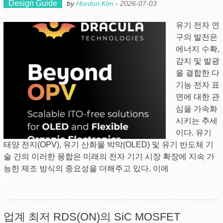
Design Guide
by
Hordon Kim
-
2026-07-03
유기 전자 연
구의 발전은
에너지 수확,
감지 및 발광
을 결합한 다
기능 전자 표
면에 대한 관
심을 가속화
시키는 추세
이다. 유기
태양 전지(OPV), 유기 산화물 박막(OLED) 및 유기 반도체 기
술 간의 이러한 융합은 미래의 전자 기기 시장 확장에 지속 가
능한 제조 방식의 중요성을 더해주고 있다. 이에
업계 최저 RDS(ON)의 SiC MOSFET