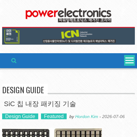
Skip
to
content
DESIGN GUIDE
SiC 칩 내장 패키징 기술
Design Guide
Featured
by
Hordon Kim
-
2026-07-06